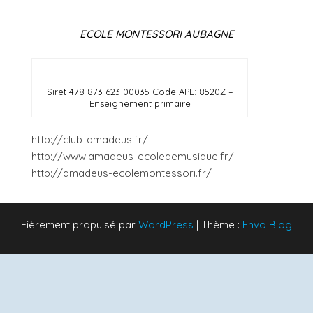
ECOLE MONTESSORI AUBAGNE
Siret 478 873 623 00035 Code APE: 8520Z –
Enseignement primaire
http://club-amadeus.fr/
http://www.amadeus-ecoledemusique.fr/
http://amadeus-ecolemontessori.fr/
Fièrement propulsé par
WordPress
|
Thème :
Envo Blog