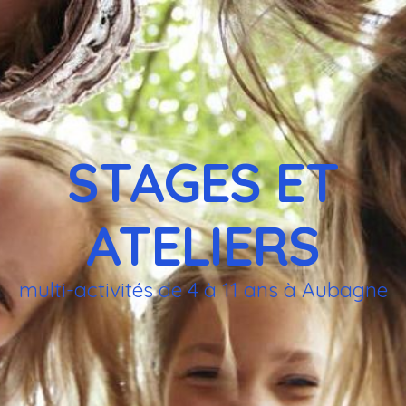
STAGES ET
ATELIERS
multi-activités de 4 à 11 ans à Aubagne