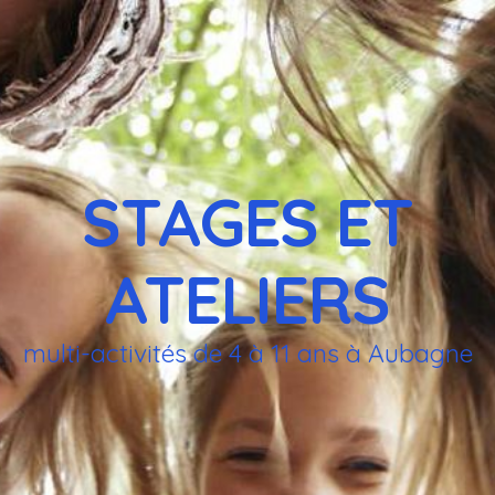
STAGES ET
ATELIERS
multi-activités de 4 à 11 ans à Aubagne